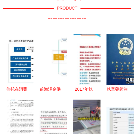
PRODUCT
----------------
信托在消費
前海澤金供
2017年執
執業藥師注
金融領域的
應鏈金融超
業藥師證書
冊委托書
突破路徑與
級工廠 為
領取后,接
合法委托流
作為之道
企業量身定
下來做什么
程與金融知
制金融賦能
識外包的結
與智慧外包
合