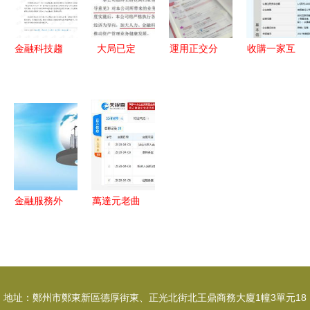
新范式
金融科技趨
大局已定
運用正交分
收購一家互
勢下服務外
100萬億資
解法精解一
聯網金融服
包的戰略整
產大洗牌，
道物理受力
務公司需要
合與研究
500萬金融
分析題
多少費用？
（2021-
從業者如何
聚焦“接受
2025）
謀變？
金融機構委
托從事金融
知識流程外
金融服務外
萬達元老曲
包”領域的
包是什么意
德君卸任萬
成本解析
思？這些重
達金融 經
點事項需注
理,由董建
意
岳接任
地址：鄭州市鄭東新區德厚街東、正光北街北王鼎商務大廈1幢3單元18