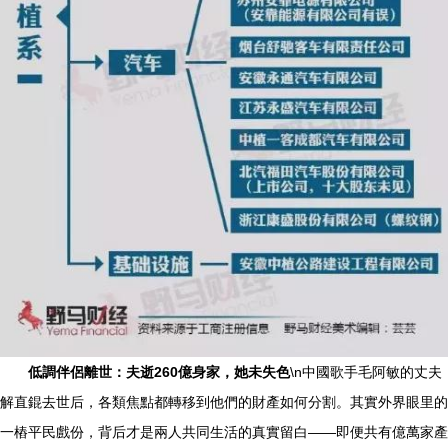
低調伴侶離世：夫逝260億身家，她未失色
\n中國歌手毛阿敏的丈夫
解直錕去世后，各類焦點都轉移到他們的財產如何分割。其實外界眼里的
一樁平民戲份，背后才是兩人共同生活的真實留白——即便共有億萬家產